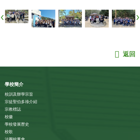
返回
學校簡介
校訓及辦學宗旨
宗徒聖伯多祿介紹
宗教標誌
校徽
學校發展歷史
校歌
法團校董會