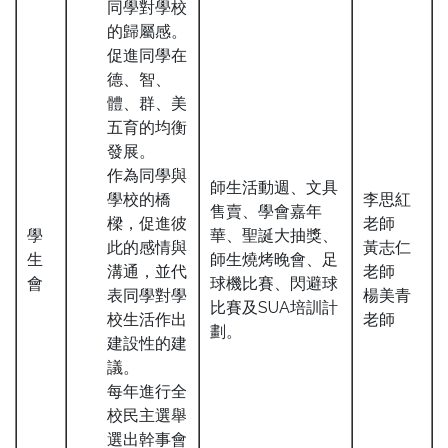
同學對學校
的歸屬感。
促進同學在
德、智、
體、群、美
五育的均衡
發展。
作為同學與
師生活動週、文具
學校的橋
李思紅
售賣、學會嘉年
樑，促進彼
老師
學
華、聖誕大抽獎、
此的感情與
黃志仁
生
師生燒烤晚會、足
溝通，並代
老師
會
球機比賽、閃避球
表同學對學
楊美青
比賽及SUA培訓計
校生活作出
老師
劃。
建設性的建
議。
每年進行全
校民主選舉
選出幹事會