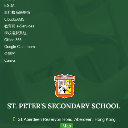
ESDA
影印機系統增值
CloudSAMS
教育局 e-Services
學校電郵系統
Office 365
Google Classroom
金閱閣
Canva
21 Aberdeen Reservoir Road, Aberdeen, Hong Kong
Map