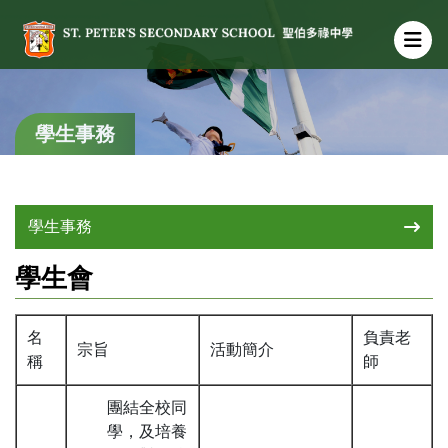
學生事務
學生事務
學生會
名
負責老
宗旨
活動簡介
稱
師
團結全校同
學，及培養