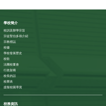
學校簡介
校訓及辦學宗旨
宗徒聖伯多祿介紹
宗教標誌
校徽
學校發展歷史
校歌
法團校董會
行政架構
校長的話
校曆表
虛擬校園導賞
校務資訊