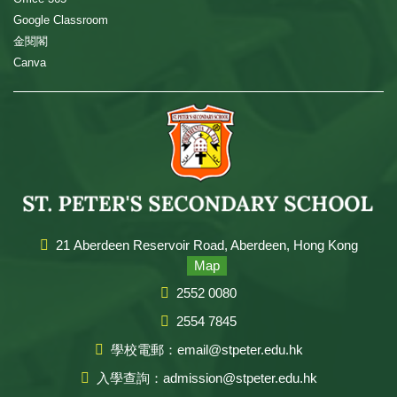
Google Classroom
金閱閣
Canva
21 Aberdeen Reservoir Road, Aberdeen, Hong Kong
Map
2552 0080
2554 7845
學校電郵：email@stpeter.edu.hk
入學查詢：admission@stpeter.edu.hk