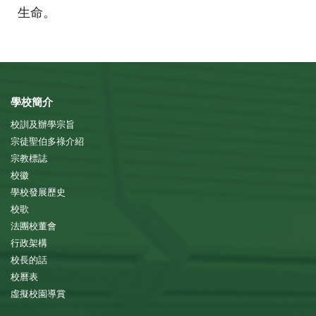
生命。
學校簡介
校訓及辦學宗旨
宗徒聖伯多祿介紹
宗教標誌
校徽
學校發展歷史
校歌
法團校董會
行政架構
校長的話
校曆表
虛擬校園導賞