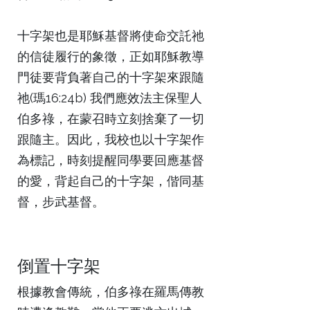
十字架也是耶穌基督將使命交託祂
的信徒履行的象徵，正如耶穌教導
門徒要背負著自己的十字架來跟隨
祂(瑪16:24b) 我們應效法主保聖人
伯多祿，在蒙召時立刻捨棄了一切
跟隨主。因此，我校也以十字架作
為標記，時刻提醒同學要回應基督
的愛，背起自己的十字架，偕同基
督，步武基督。
倒置十字架
根據教會傳統，伯多祿在羅馬傳教