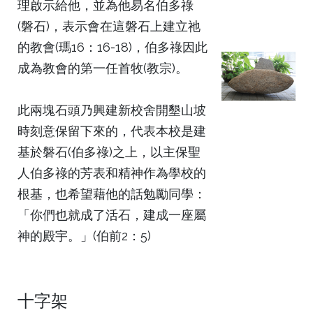
理啟示給他，並為他易名伯多祿
(磐石)，表示會在這磐石上建立祂
的教會(瑪16：16-18)，伯多祿因此
成為教會的第一任首牧(教宗)。
此兩塊石頭乃興建新校舍開墾山坡
時刻意保留下來的，代表本校是建
基於磐石(伯多祿)之上，以主保聖
人伯多祿的芳表和精神作為學校的
根基，也希望藉他的話勉勵同學：
「你們也就成了活石，建成一座屬
神的殿宇。」(伯前2：5)
十字架