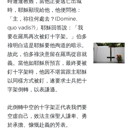
時遭逢教難，當他正要逃亡出城
時，耶穌顯現給他，他便問祂：
「主，祢往何處去？(Domine,
quo vadis?)」耶穌回答說：「我
要在羅馬再次被釘十字架。」伯多
祿明白這是耶穌要他殉道的暗示。
故此，伯多祿決意留在羅馬從容就
義。當他如耶穌所預言，最終要被
釘十字架時，他因不堪當跟主耶穌
以同樣方式被釘，遂要求士兵把十
字架倒轉，以表謙遜。
此倒轉中空的十字架正代表我們要
空虛自己，效法主保聖人謙卑、勇
於承擔、慷慨赴義的芳表。