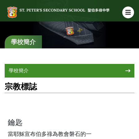
學校簡介
學校簡介
宗教標誌
鑰匙
當耶穌宣布伯多祿為教會磐石的一