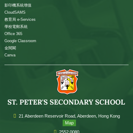
影印機系統增值
CloudSAMS
教育局 e-Services
學校電郵系統
Office 365
Google Classroom
金閱閣
Canva
21 Aberdeen Reservoir Road, Aberdeen, Hong Kong
Map
2552 0080