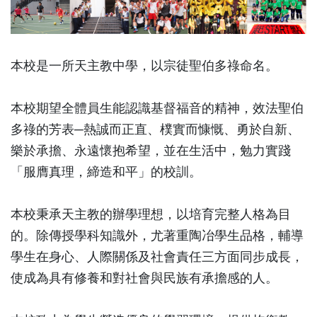
本校是一所天主教中學，以宗徒聖伯多祿命名。
本校期望全體員生能認識基督福音的精神，效法聖伯
多祿的芳表─熱誠而正直、樸實而慷慨、勇於自新、
樂於承擔、永遠懷抱希望，並在生活中，勉力實踐
「服膺真理，締造和平」的校訓。
本校秉承天主教的辦學理想，以培育完整人格為目
的。除傳授學科知識外，尤著重陶冶學生品格，輔導
學生在身心、人際關係及社會責任三方面同步成長，
使成為具有修養和對社會與民族有承擔感的人。