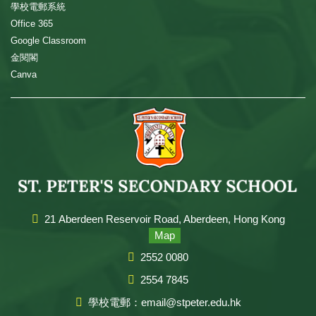
學校電郵系統
Office 365
Google Classroom
金閱閣
Canva
21 Aberdeen Reservoir Road, Aberdeen, Hong Kong
Map
2552 0080
2554 7845
學校電郵：email@stpeter.edu.hk