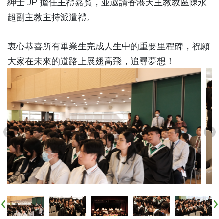
紳士 JP 擔任主禮嘉賓，並邀請香港天主教教區陳永
超副主教主持派遣禮。
衷心恭喜所有畢業生完成人生中的重要里程碑，祝願
大家在未來的道路上展翅高飛，追尋夢想！