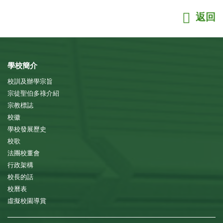
返回
學校簡介
校訓及辦學宗旨
宗徒聖伯多祿介紹
宗教標誌
校徽
學校發展歷史
校歌
法團校董會
行政架構
校長的話
校曆表
虛擬校園導賞