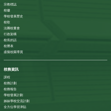
宗教標誌
校徽
學校發展歷史
校歌
法團校董會
行政架構
校長的話
校曆表
虛擬校園導賞
校務資訊
課程
校務計劃
校務報告
學校發展計劃
姊妹學校交流計劃
全方位學習津貼