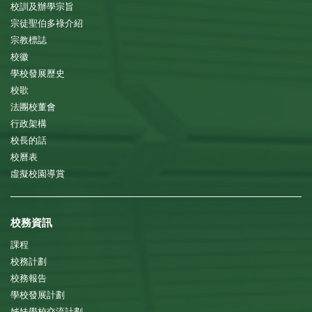
校訓及辦學宗旨
宗徒聖伯多祿介紹
宗教標誌
校徽
學校發展歷史
校歌
法團校董會
行政架構
校長的話
校曆表
虛擬校園導賞
校務資訊
課程
校務計劃
校務報告
學校發展計劃
姊妹學校交流計劃