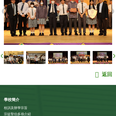
返回
學校簡介
校訓及辦學宗旨
宗徒聖伯多祿介紹