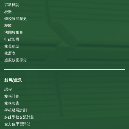
宗教標誌
校徽
學校發展歷史
校歌
法團校董會
行政架構
校長的話
校曆表
虛擬校園導賞
校務資訊
課程
校務計劃
校務報告
學校發展計劃
姊妹學校交流計劃
全方位學習津貼