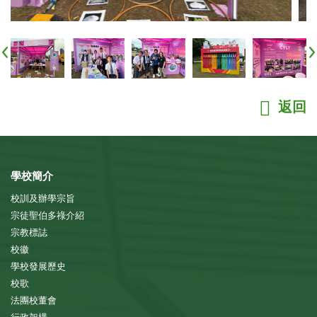
返回
學校簡介
校訓及辦學宗旨
宗徒聖伯多祿介紹
宗教標誌
校徽
學校發展歷史
校歌
法團校董會