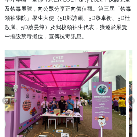
及禁毒展覽，向公眾分享正向價值觀。第三屆「
禁毒
領袖學院」學生大使（5B鄭詩穎、5D黎卓衡、5D杜
敖嵐、
5D蔡旻㷨）及我校領袖生代表，獲邀於展覽
中擺設禁毒攤位，
宣傳抗毒訊息。