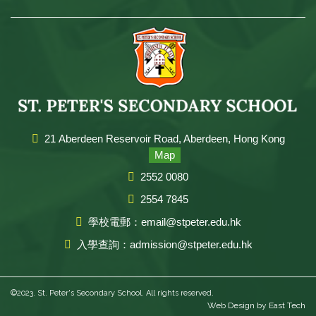
21 Aberdeen Reservoir Road, Aberdeen, Hong Kong
Map
2552 0080
2554 7845
學校電郵：email@stpeter.edu.hk
入學查詢：admission@stpeter.edu.hk
©2023. St. Peter's Secondary School. All rights reserved.
Web Design
by
East Tech