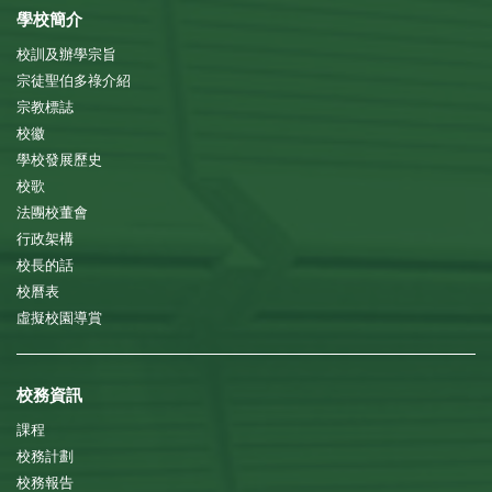
學校簡介
校訓及辦學宗旨
宗徒聖伯多祿介紹
宗教標誌
校徽
學校發展歷史
校歌
法團校董會
行政架構
校長的話
校曆表
虛擬校園導賞
校務資訊
課程
校務計劃
校務報告