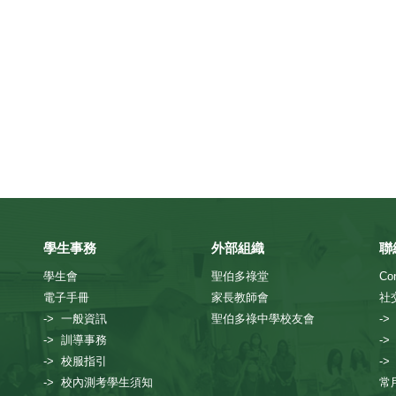
學生事務
外部組織
聯
學生會
聖伯多祿堂
Con
電子手冊
家長教師會
社
-> 一般資訊
聖伯多祿中學校友會
->
-> 訓導事務
->
-> 校服指引
->
-> 校內測考學生須知
常