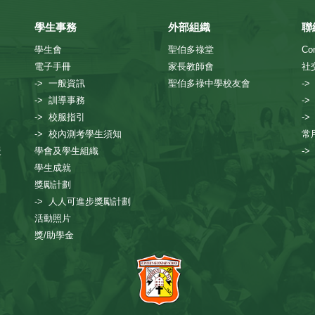
學生事務
外部組織
聯
學生會
聖伯多祿堂
Con
電子手冊
家長教師會
社
-> 一般資訊
聖伯多祿中學校友會
->
-> 訓導事務
->
-> 校服指引
->
-> 校內測考學生須知
常
援
學會及學生組織
-
學生成就
獎勵計劃
-> 人人可進步獎勵計劃
活動照片
獎/助學金