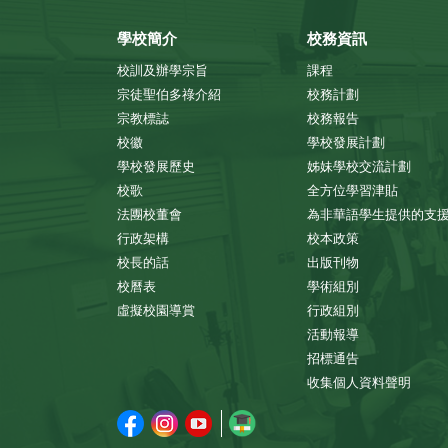
學校簡介
校務資訊
校訓及辦學宗旨
課程
宗徒聖伯多祿介紹
校務計劃
宗教標誌
校務報告
校徽
學校發展計劃
學校發展歷史
姊妹學校交流計劃
校歌
全方位學習津貼
法團校董會
為非華語學生提供的支
行政架構
校本政策
校長的話
出版刊物
校曆表
學術組別
虛擬校園導賞
行政組別
活動報導
招標通告
收集個人資料聲明