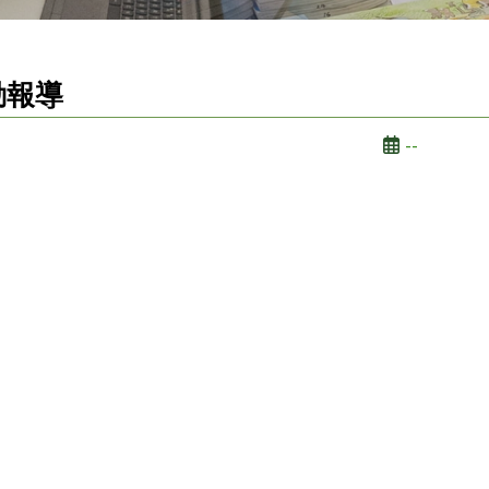
動報導
--