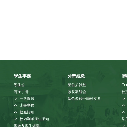
學生事務
外部組織
聯
學生會
聖伯多祿堂
Con
電子手冊
家長教師會
社
-> 一般資訊
聖伯多祿中學校友會
->
-> 訓導事務
->
-> 校服指引
->
-> 校內測考學生須知
常
援
學會及學生組織
-