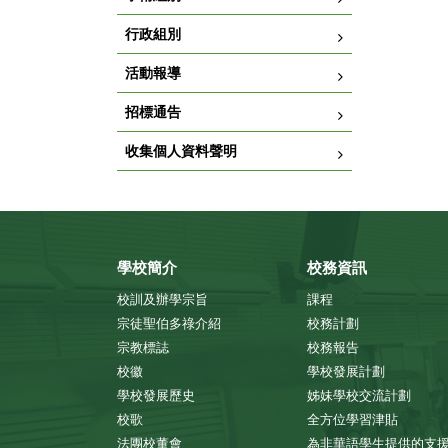
行政組別
活動報導
招標通告
收集個人資料聲明
學校簡介
校務資訊
校訓及辦學宗旨
課程
宗徒聖伯多祿介紹
校務計劃
宗教標誌
校務報告
校徽
學校發展計劃
學校發展歷史
姊妹學校交流計劃
校歌
全方位學習津貼
法團校董會
為非華語學生提供的支